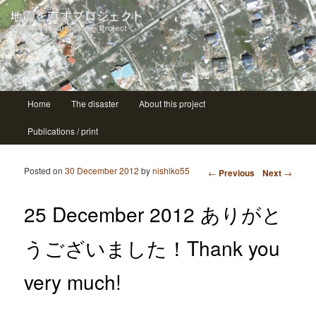
| ニシコ Nishiko
地震を直すプロジェクト Repairing
earthquake project
Main menu
Home
The disaster
About this project
Skip to primary content
Skip to secondary content
Publications / print
Post navigation
Posted on
30 December 2012
by
nishiko55
←
Previous
Next
→
25 December 2012 ありがと
うございました！Thank you
very much!